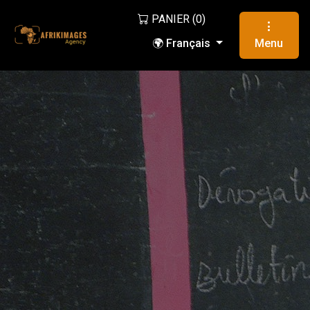
PANIER (
0
)
🌍 Français
Menu