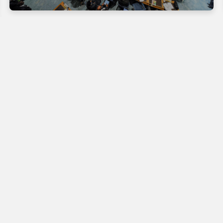
rapides
Contact
Email:
info@afrikimages.com