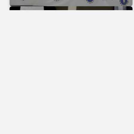
RÉFUGIÉS & DÉPLACÉS DE GUERRE
À propos
Liens 
Découvrez la richesse culturelle et
Accueil