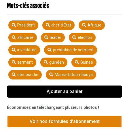
Mots-clés associés
President
chef d’Etat
Afrique
africaine
leader
élection
investiture
prestation de serment
serment
guinéen
Guinee
démocratie
Mamadi Doumbouya
Ajouter au panier
Économisez en téléchargeant plusieurs photos !
Voir nos formules d'abonnement