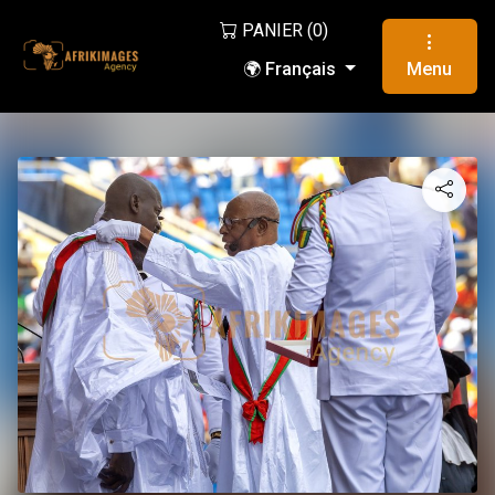
PANIER (
0
)
🌍 Français
Menu