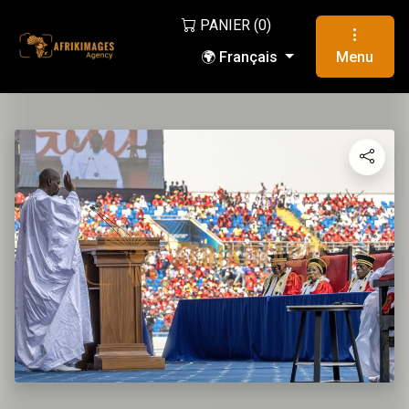
PANIER (
0
)
🌍 Français
Menu