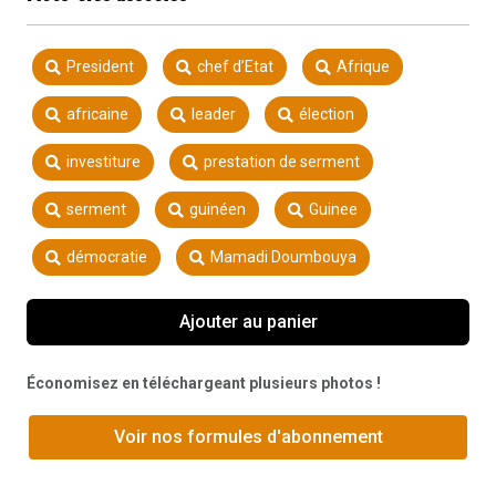
President
chef d’Etat
Afrique
africaine
leader
élection
investiture
prestation de serment
serment
guinéen
Guinee
démocratie
Mamadi Doumbouya
Ajouter au panier
Économisez en téléchargeant plusieurs photos !
Voir nos formules d'abonnement