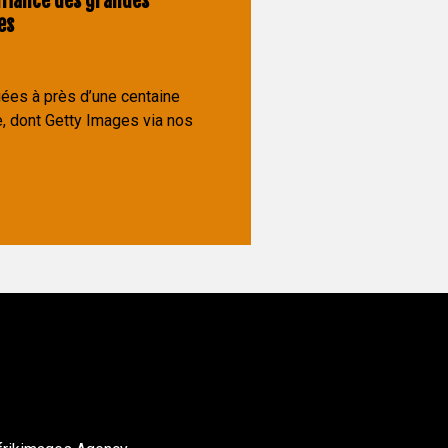
fiance des grandes
es
ées à près d’une centaine
, dont Getty Images via nos