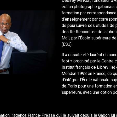
Désirey Minkoh, fondateur d’A
est un photographe gabonais
formation par correspondance à
d’enseignement par correspon
de poursuivre ses études de p
des IIe Rencontres de la phot
Mali, par l’École supérieure de
(ESJ).
Il a ensuite été lauréat du con
foot » organisé par le Centre c
Institut français de Libreville)
Mondial 1998 en France, ce qui
d’intégrer l’École nationale s
de Paris pour une formation e
supérieure, avec une option por
mation, l’agence France-Presse qui le suivait depuis le Gabon lui 