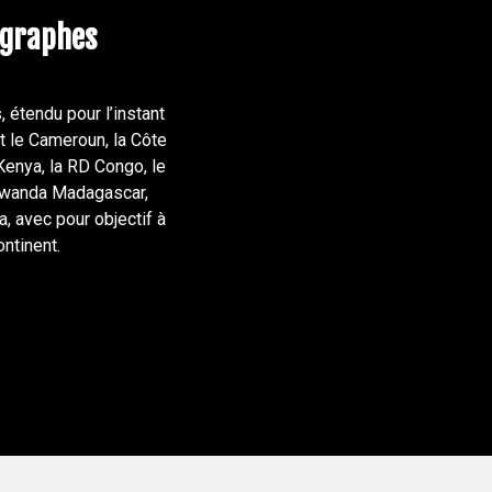
ographes
 étendu pour l’instant
t le Cameroun, la Côte
 Kenya, la RD Congo, le
e Rwanda Madagascar,
, avec pour objectif à
ontinent.