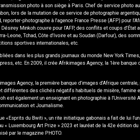
 transmission photo à son siège à Paris. Chef de service photo au 
bon, lors de la mutation de ce service de photographie argentiqu
d, reporter-photographe à l’agence France Presse (AFP) pour l’Af
, Désirey Minkoh couvre pour l’AFP, des conflits et coups d’État 
rra-Leone, Tchad, Côte d’Ivoire et au Soudan (Darfour), des som
tions sportives internationales, etc.
bliées dans les plus grands journaux du monde New York Times
xpress, etc. En 2009, il crée Afrikimages Agency, la 1ère banque 
kimages Agency, la première banque d’images d’Afrique centrale,
t différentes des clichés négatifs habituels de misère, famine 
koh est également un enseignant en photographie à l’Université 
Communication et Journalisme.
 «Esprits du Bwiti », un rite initiatique gabonais a fait de lui l’u
au « Luxembourg Art Prize » 2023 et lauréat de la 42e édition d
isé par le magazine PHOTO.