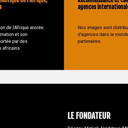
hentique de l'Afrique,
Reconnaissance et con
s
agences international
on de l’Afrique ancrée
Nos images sont distribu
rmation et son
d’agences dans le monde
ortée par des
partenaires.
 africains
LE FONDATEUR