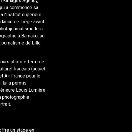
frikimages Agency,
 qui a commencé sa
 l’Institut supérieur
dance de Liège avant
hotojournalisme lors
ographie à Bamako, au
 journalisme de Lille
cours photo « Terre de
ulturel français (actuel
 et Air France pour le
 lui a permis
upérieure Louis Lumière
n photographie
trait.
offre un stage en