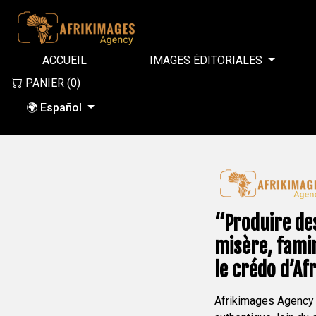
ACCUEIL
IMAGES ÉDITORIALES
PANIER (
0
)
🌍 Español
“Produire des
misère, famin
le crédo d’Af
Afrikimages Agency p