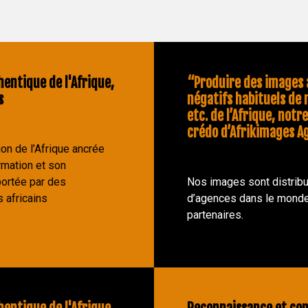
hentique de l'Afrique,
“Produire des images a
s
négatifs habituels de 
etc. de l’Afrique, notre
crédo d’Afrikimages A
on de l’Afrique ancrée
rmation et son
ortée par des
Nos images sont distribu
 africains
d’agences dans le monde
partenaires.