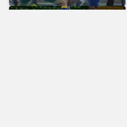
VOLLEY-BALL
À propos
Liens 
Découvrez la richesse culturelle et
Accueil