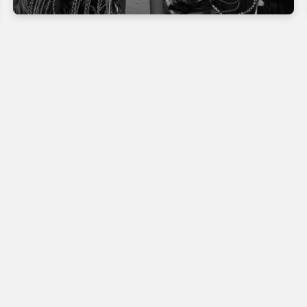
rapides
Contact
Email:
info@afrikimages.com