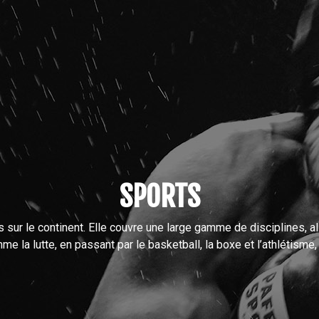
SPORTS
 sur le continent. Elle couvre une large gamme de disciplines, alla
me la lutte, en passant par le basketball, la boxe et l’athlétisme, 