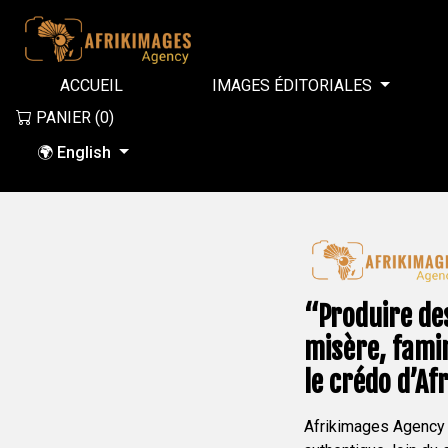
ACCUEIL
IMAGES ÉDITORIALES
PANIER (
0
)
🌍 English
“Produire des
misère, famin
le crédo d’Af
Afrikimages Agency p