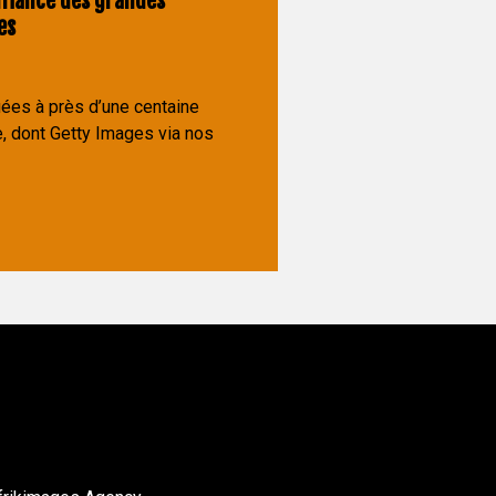
fiance des grandes
es
ées à près d’une centaine
, dont Getty Images via nos