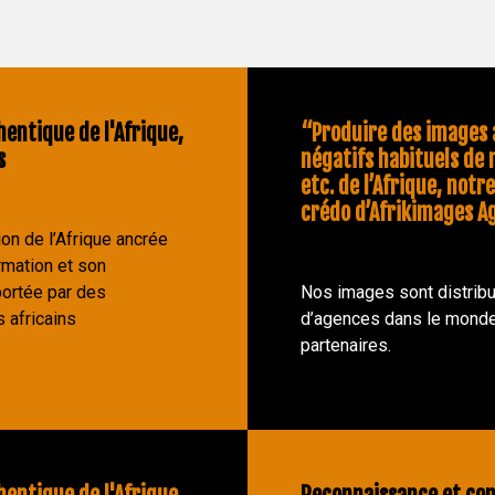
hentique de l'Afrique,
“Produire des images a
s
négatifs habituels de 
etc. de l’Afrique, notre
crédo d’Afrikimages A
on de l’Afrique ancrée
rmation et son
ortée par des
Nos images sont distribu
 africains
d’agences dans le monde
partenaires.