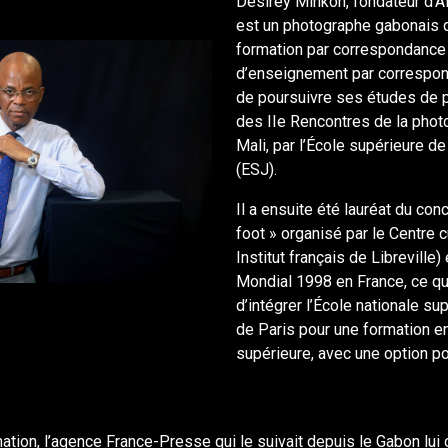
Désirey Minkoh, fondateur d’A
est un photographe gabonais
formation par correspondance à
d’enseignement par correspon
de poursuivre ses études de p
des IIe Rencontres de la phot
Mali, par l’École supérieure de
(ESJ).
Il a ensuite été lauréat du con
foot » organisé par le Centre c
Institut français de Libreville)
Mondial 1998 en France, ce qui
d’intégrer l’École nationale s
de Paris pour une formation e
supérieure, avec une option por
mation, l’agence France-Presse qui le suivait depuis le Gabon lui 