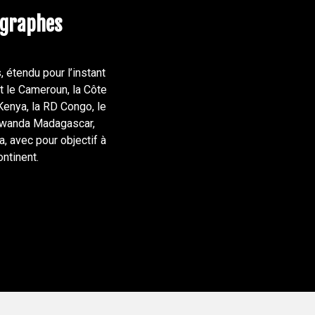
ographes
 étendu pour l’instant
t le Cameroun, la Côte
 Kenya, la RD Congo, le
e Rwanda Madagascar,
, avec pour objectif à
ontinent.