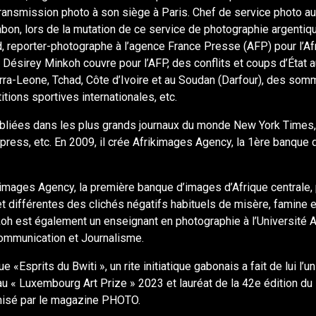
 transmission photo à son siège à Paris. Chef de service photo au 
bon, lors de la mutation de ce service de photographie argentiqu
d, reporter-photographe à l’agence France Presse (AFP) pour l’Af
, Désirey Minkoh couvre pour l’AFP, des conflits et coups d’État 
rra-Leone, Tchad, Côte d’Ivoire et au Soudan (Darfour), des som
tions sportives internationales, etc.
bliées dans les plus grands journaux du monde New York Times
xpress, etc. En 2009, il crée Afrikimages Agency, la 1ère banque 
kimages Agency, la première banque d’images d’Afrique centrale,
t différentes des clichés négatifs habituels de misère, famine 
koh est également un enseignant en photographie à l’Université 
Communication et Journalisme.
 «Esprits du Bwiti », un rite initiatique gabonais a fait de lui l’u
au « Luxembourg Art Prize » 2023 et lauréat de la 42e édition d
isé par le magazine PHOTO.