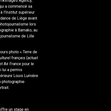
frikimages Agency,
 qui a commencé sa
 l’Institut supérieur
dance de Liège avant
hotojournalisme lors
ographie à Bamako, au
 journalisme de Lille
cours photo « Terre de
ulturel français (actuel
 et Air France pour le
 lui a permis
upérieure Louis Lumière
n photographie
trait.
offre un stage en