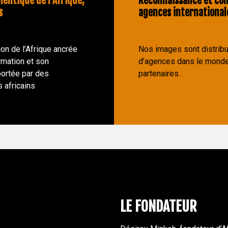
hentique de l'Afrique,
Reconnaissance et con
s
agences international
on de l’Afrique ancrée
Nos images sont distribu
rmation et son
d’agences dans le monde
ortée par des
partenaires.
 africains
LE FONDATEUR