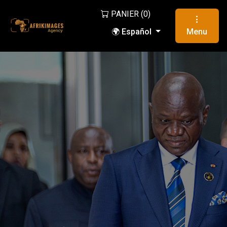
PANIER (
0
)
🌍 Español
Menu