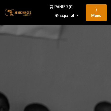
PANIER (
0
)
🌍 Español
Menu