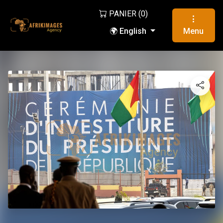
PANIER (
0
)
🌍 English
Menu