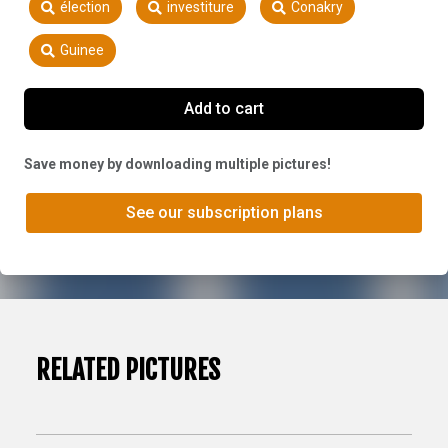
élection
investiture
Conakry
Guinee
Add to cart
Save money by downloading multiple pictures!
See our subscription plans
RELATED PICTURES