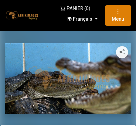
PANIER (
0
)
🌍 Français
Menu